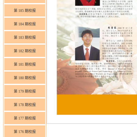
第 185 期校报
第 184 期校报
第 183 期校报
第 182 期校报
第 181 期校报
第 180 期校报
第 179 期校报
第 178 期校报
第 177 期校报
第 176 期校报