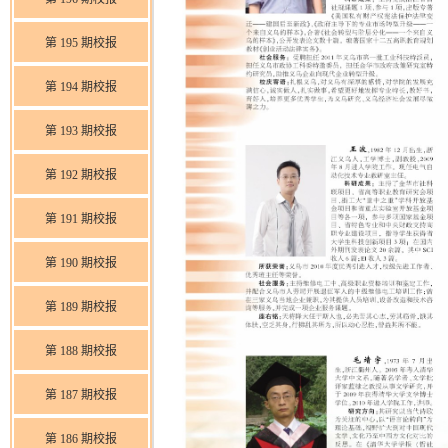
第 195 期校报
第 194 期校报
第 193 期校报
第 192 期校报
第 191 期校报
第 190 期校报
第 189 期校报
第 188 期校报
第 187 期校报
第 186 期校报