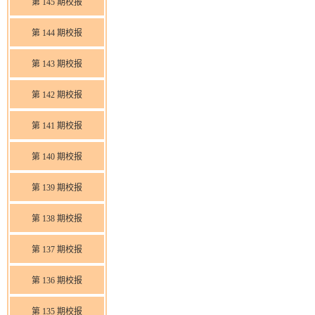
第 145 期校报
第 144 期校报
第 143 期校报
第 142 期校报
第 141 期校报
第 140 期校报
第 139 期校报
第 138 期校报
第 137 期校报
第 136 期校报
第 135 期校报