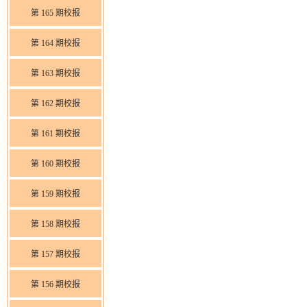
第 165 期校报
第 164 期校报
第 163 期校报
第 162 期校报
第 161 期校报
第 160 期校报
第 159 期校报
第 158 期校报
第 157 期校报
第 156 期校报