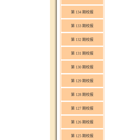
第 134 期校报
第 133 期校报
第 132 期校报
第 131 期校报
第 130 期校报
第 129 期校报
第 128 期校报
第 127 期校报
第 126 期校报
第 125 期校报