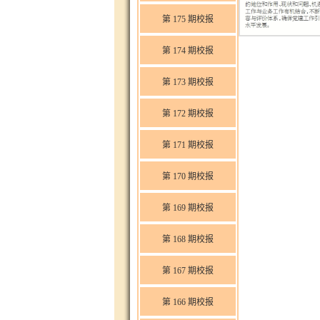
第 175 期校报
第 174 期校报
第 173 期校报
第 172 期校报
第 171 期校报
第 170 期校报
第 169 期校报
第 168 期校报
第 167 期校报
第 166 期校报