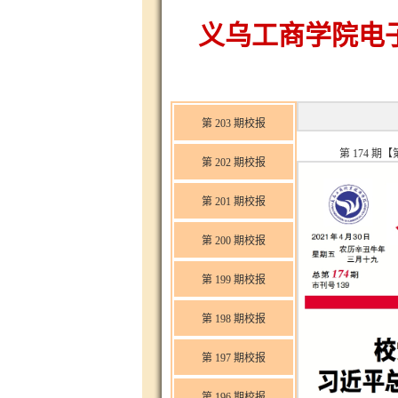
义乌工商学院电
第 203 期校报
第 174 期
第 202 期校报
第 201 期校报
第 200 期校报
第 199 期校报
第 198 期校报
第 197 期校报
第 196 期校报