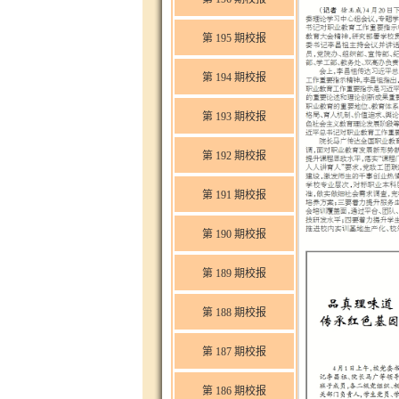
第 195 期校报
第 194 期校报
第 193 期校报
第 192 期校报
第 191 期校报
第 190 期校报
第 189 期校报
第 188 期校报
第 187 期校报
第 186 期校报