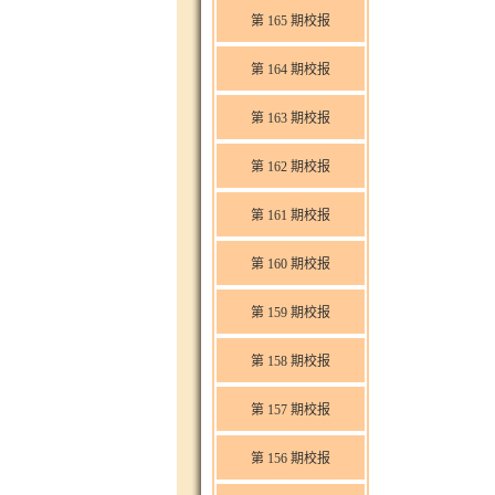
第 165 期校报
第 164 期校报
第 163 期校报
第 162 期校报
第 161 期校报
第 160 期校报
第 159 期校报
第 158 期校报
第 157 期校报
第 156 期校报