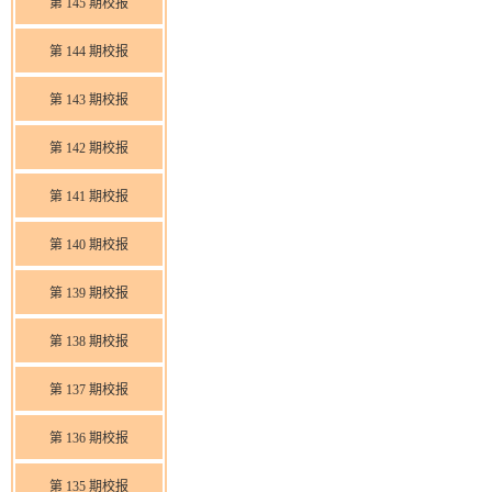
第 145 期校报
第 144 期校报
第 143 期校报
第 142 期校报
第 141 期校报
第 140 期校报
第 139 期校报
第 138 期校报
第 137 期校报
第 136 期校报
第 135 期校报