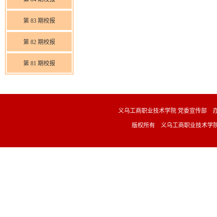
第 83 期校报
第 82 期校报
第 81 期校报
义乌工商职业技术学院 党委宣传部 办公
版权所有 义乌工商职业技术学院