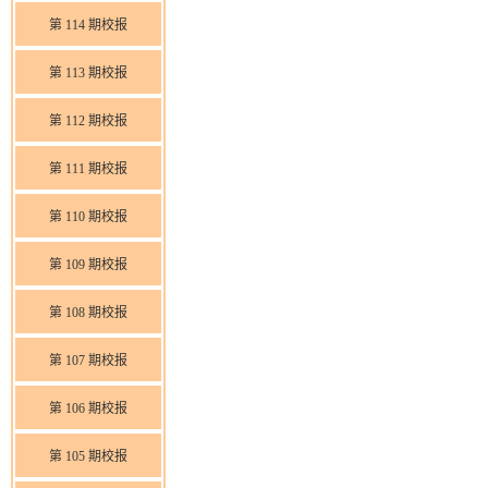
第 114 期校报
第 113 期校报
第 112 期校报
第 111 期校报
第 110 期校报
第 109 期校报
第 108 期校报
第 107 期校报
第 106 期校报
第 105 期校报