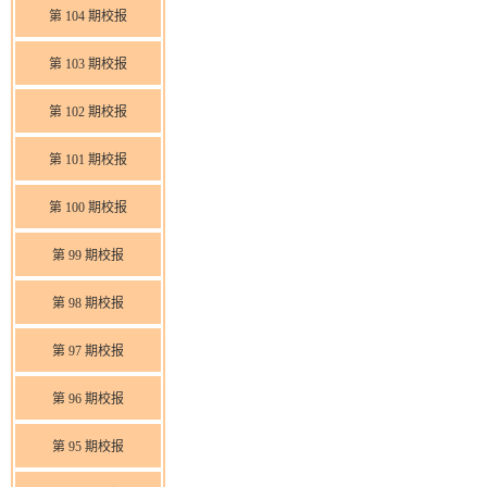
第 104 期校报
第 103 期校报
第 102 期校报
第 101 期校报
第 100 期校报
第 99 期校报
第 98 期校报
第 97 期校报
第 96 期校报
第 95 期校报