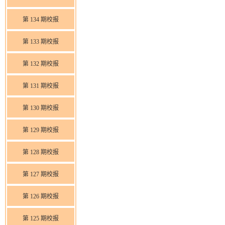
第 134 期校报
第 133 期校报
第 132 期校报
第 131 期校报
第 130 期校报
第 129 期校报
第 128 期校报
第 127 期校报
第 126 期校报
第 125 期校报