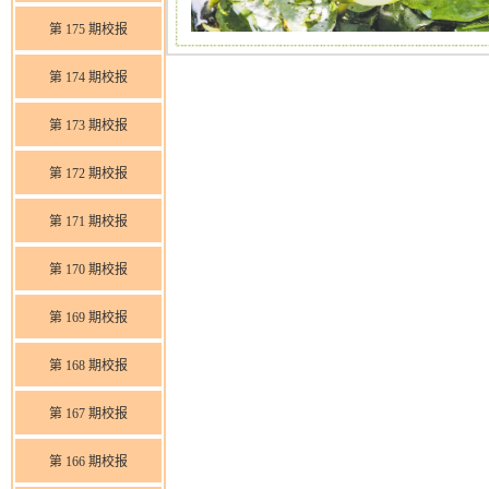
第 175 期校报
第 174 期校报
第 173 期校报
第 172 期校报
第 171 期校报
第 170 期校报
第 169 期校报
第 168 期校报
第 167 期校报
第 166 期校报