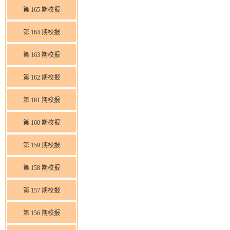
第 165 期校报
第 164 期校报
第 163 期校报
第 162 期校报
第 161 期校报
第 160 期校报
第 159 期校报
第 158 期校报
第 157 期校报
第 156 期校报