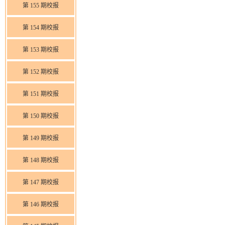
第 155 期校报
第 154 期校报
第 153 期校报
第 152 期校报
第 151 期校报
第 150 期校报
第 149 期校报
第 148 期校报
第 147 期校报
第 146 期校报