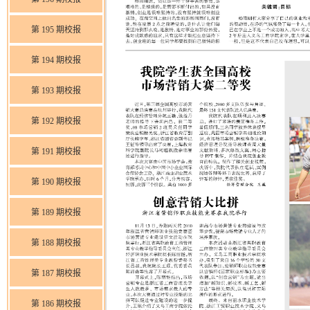
第 195 期校报
第 194 期校报
第 193 期校报
第 192 期校报
第 191 期校报
第 190 期校报
第 189 期校报
第 188 期校报
第 187 期校报
第 186 期校报