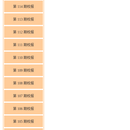
第 114 期校报
第 113 期校报
第 112 期校报
第 111 期校报
第 110 期校报
第 109 期校报
第 108 期校报
第 107 期校报
第 106 期校报
第 105 期校报