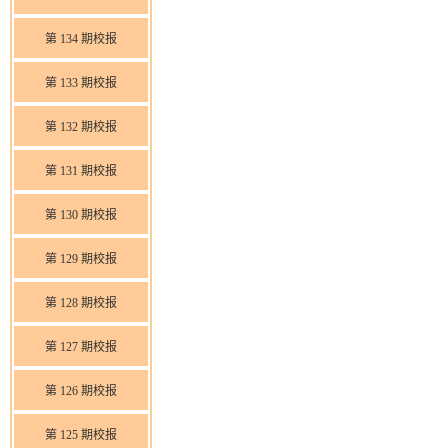
第 134 期校报
第 133 期校报
第 132 期校报
第 131 期校报
第 130 期校报
第 129 期校报
第 128 期校报
第 127 期校报
第 126 期校报
第 125 期校报